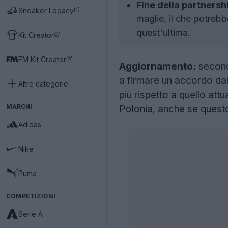
Fine della partnersh
Sneaker Legacy
maglie, il che potrebb
quest'ultima.
Kit Creator
FM Kit Creator
Aggiornamento:
second
a firmare un accordo dal 
Altre categorie
più rispetto a quello attu
MARCHI
Polonia, anche se quest
Adidas
Nike
Puma
COMPETIZIONI
Serie A