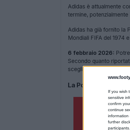
Adidas è attualmente con
termine, potenzialmente d
Adidas ha già fornito la P
Mondiali FIFA del 1974 e
6 febbraio 2026:
Potreb
Secondo quanto riportat
scegliere un nuovo spons
www.footy
La Polonia lascerà 
If you wish 
sensitive in
confirm you
continue se
information 
further disc
participants