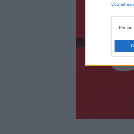
Downstream 
Persona