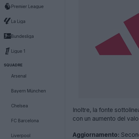
Premier League
La Liga
Bundesliga
Ligue 1
SQUADRE
Arsenal
Bayern München
Chelsea
Inoltre, la fonte sottolin
con un aumento del valo
FC Barcelona
Aggiornamento:
Seco
Liverpool