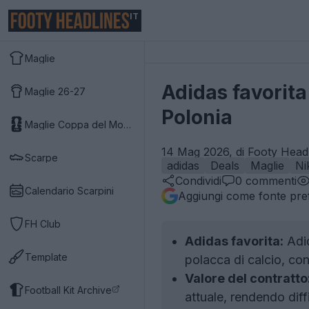
IT
Maglie
Adidas favorita
Maglie 26-27
Polonia
Maglie Coppa del Mondo 2026
14 Mag 2026, di Footy Headl
Scarpe
adidas
Deals
Maglie
Ni
Condividi
0
commenti
Calendario Scarpini
Aggiungi come fonte pref
FH Club
Adidas favorita:
Adid
Template
polacca di calcio, co
Valore del contratto
Football Kit Archive
attuale, rendendo diff