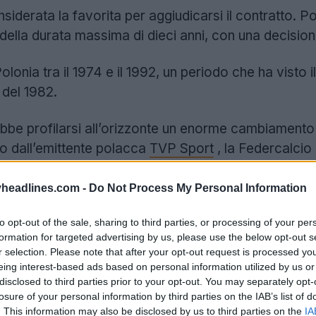
siderata la favorita per aggiudicarsi il contratto. 
ella durata massima di dieci anni, con una decisione f
olonia tra il 1974 e il 1992, un periodo che ha visto 
 del 1982.
be profilarsi all’orizzonte un enorme cambiamento 
o dall’emittente polacca
TVP Sport
, la Federcalcio
or tecnico, ponendo potenzialmente fine a una partn
headlines.com -
Do Not Process My Personal Information
Nike dopo 18 anni?
to opt-out of the sale, sharing to third parties, or processing of your per
formation for targeted advertising by us, please use the below opt-out s
r selection. Please note that after your opt-out request is processed y
eing interest-based ads based on personal information utilized by us or
disclosed to third parties prior to your opt-out. You may separately opt-
losure of your personal information by third parties on the IAB’s list of
. This information may also be disclosed by us to third parties on the
IA