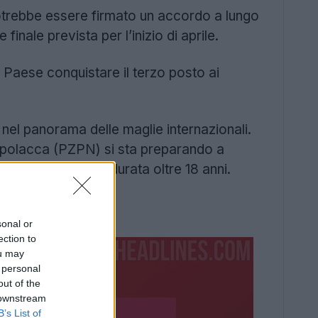
Potrebbe essere firmato un accordo a lungo
inale prevista per l’inizio di aprile.
il Paese conquistare il terzo posto ai
nel panorama delle maglie internazionali.
 polacca (PZPN) si sta preparando a
ership con Nike durata oltre 18 anni.
sonal or
ection to
ou may
 personal
out of the
 downstream
B’s List of