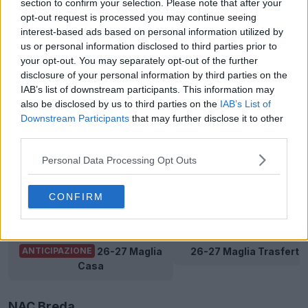
section to confirm your selection. Please note that after your
opt-out request is processed you may continue seeing
interest-based ads based on personal information utilized by
us or personal information disclosed to third parties prior to
Go Ahead Eagles
your opt-out. You may separately opt-out of the further
disclosure of your personal information by third parties on the
IAB’s list of downstream participants. This information may
26-27 Maglia Casa
26-27 Maglia Trasferta
also be disclosed by us to third parties on the
IAB’s List of
Downstream Participants
that may further disclose it to other
third parties.
Groningen
Personal Data Processing Opt Outs
26-27 Maglia Casa
26-27 Maglia Trasferta
CONFIRM
Heerenveen
26-27 Maglia
26-27 Maglia Trasferta
ANTICIPAZIONE
Casa
NAC Breda