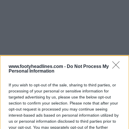
www.footyheadlines.com -
Do Not Process My
Personal Information
If you wish to opt-out of the sale, sharing to third parties, or
processing of your personal or sensitive information for
La collezione Adidas Newcastle United 2026
targeted advertising by us, please use the below opt-out
section to confirm your selection. Please note that after your
Originals
ha una giacca da tuta con zip integrale, una
opt-out request is processed you may continue seeing
felpa girocollo, una classica maglia e pantaloni da tuta
interest-based ads based on personal information utilized by
abbinati, tutti con l'iconico logo Adidas a trifoglio e lo
us or personal information disclosed to third parties prior to
stemma del Newcastle United.
your opt-out. You may separately opt-out of the further