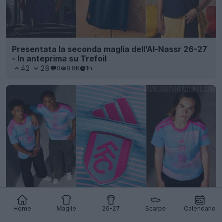
Presentata la seconda maglia dell’Al-Nassr 26-27
- In anteprima su Trefoil
42
28
0
8.8K
1h
Presentata la terza maglia del Fulham per la
stagione 26-27
10
16
0
2.3K
3h
Home
Maglie
26-27
Scarpe
Calendario